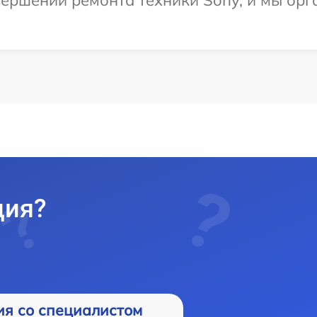
ершении ремонта техники Sony, и мы орг
ция?
ия со специалистом