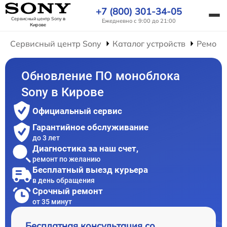
+7 (800) 301-34-05
Сервисный центр Sony
в
Ежедневно с 9:00 до 21:00
Кирове
Сервисный центр Sony
Каталог устройств
Ремонт
Обновление ПО моноблока
Sony в Кирове
Официальный сервис
Гарантийное обслуживание
до 3 лет
Диагностика за наш счет,
ремонт по желанию
Бесплатный выезд курьера
в день обращения
Срочный ремонт
от 35 минут
Бесплатная консультация со