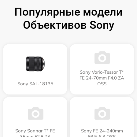
Популярные модели
Объективов Sony
Sony Vario-Tessar T*
FE 24-70mm F4.0 ZA
Sony SAL-18135
OSS
Sony Sonnar T* FE
Sony FE 24-240mm
35mm F2.8 ZA
F3.5-6.3 OSS