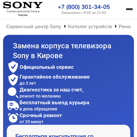
+7 (800) 301-34-05
Сервисный центр Sony
в
Ежедневно с 9:00 до 21:00
Кирове
Сервисный центр Sony
Каталог устройств
Ремонт
Замена корпуса телевизора
Sony в Кирове
Официальный сервис
Гарантийное обслуживание
до 3 лет
Диагностика за наш счет,
ремонт по желанию
Бесплатный выезд курьера
в день обращения
Срочный ремонт
от 35 минут
Бесплатная консультация со